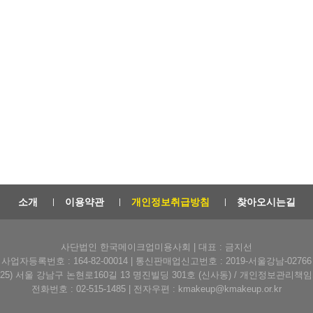
소개
이용약관
개인정보취급방침
찾아오시는길
사단법인 한국메이크업미용사회 | 대표 : 금지선
사업자등록번호 : 164-82-00014 | 통신판매업신고번호 : 2019-서울강남-02766
6025) 서울 강남구 논현로160길 13 명진빌딩 301호 (신사동) / 개인정보관리책
전화번호 : 02-515-1485 | 전자우편 : kmakeup@kmakeup.or.kr