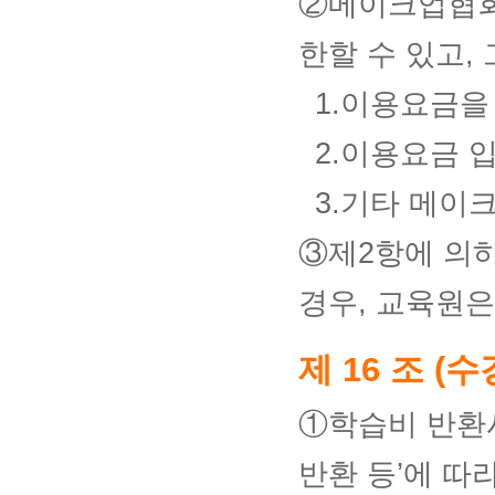
②메이크업협회
한할 수 있고,
1.이용요금을
2.이용요금 
3.기타 메이
③제2항에 의
경우, 교육원은
제 16 조 (
①학습비 반환사
반환 등’에 따