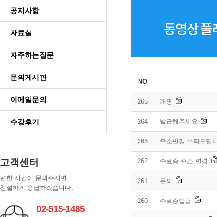
공지사항
자료실
자주하는질문
문의게시판
NO
이메일문의
265
개명
수강후기
264
발급해주세요
263
주소변경 부탁드립니
고객센터
262
수료증 주소 변경
편한 시간에 문의주시면
261
문의
친절하게 응답하겠습니다.
260
수료증발급
02-515-1485