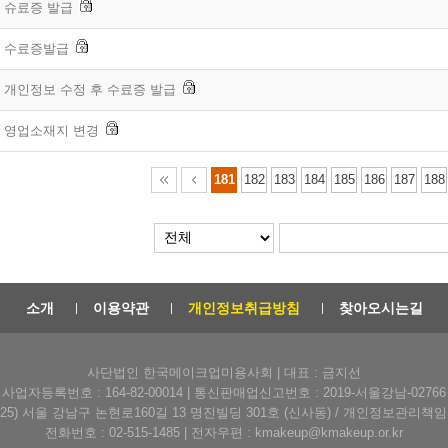
슈료증 발급
수료증발급
개인정보 수정 후 수료증 발급
영업소재지 변경
181
182
183
184
185
186
187
188
소개
이용약관
개인정보취급방침
찾아오시는길
사단법인 한국메이크업미용사회 | 대표 : 금지선
사업자등록번호 : 164-82-00014 | 통신판매업신고번호 : 2019-서울강남-02766
6025) 서울 강남구 논현로160길 13 명진빌딩 301호 (신사동) / 개인정보관리책
전화번호 : 02-515-1485 | 전자우편 : kmakeup@kmakeup.or.kr