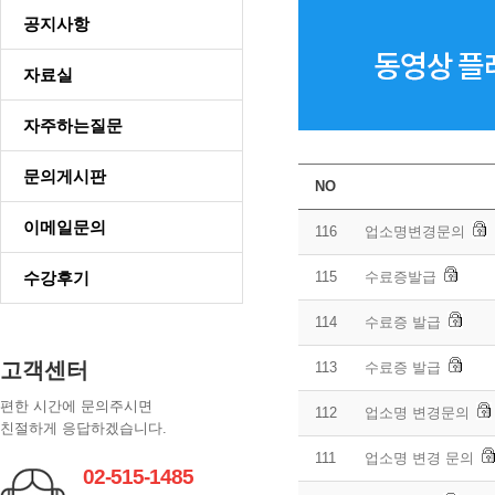
공지사항
자료실
자주하는질문
문의게시판
NO
이메일문의
116
업소명변경문의
수강후기
115
수료증발급
114
수료증 발급
고객센터
113
수료증 발급
편한 시간에 문의주시면
112
업소명 변경문의
친절하게 응답하겠습니다.
111
업소명 변경 문의
02-515-1485